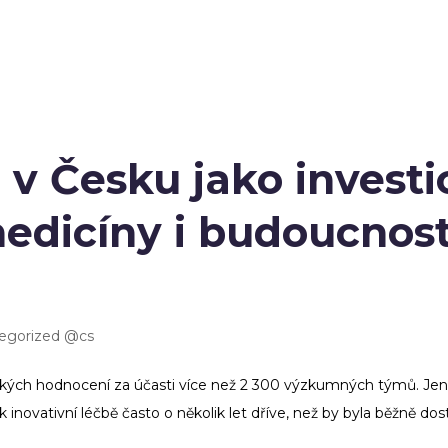
e v Česku jako investi
edicíny i budoucnost
egorized @cs
ických hodnocení za účasti více než 2 300 výzkumných týmů. Jen
k inovativní léčbě často o několik let dříve, než by byla běžně do