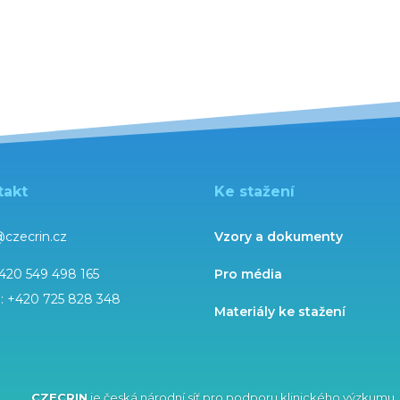
takt
Ke stažení
@czecrin.cz
Vzory a dokumenty
420 549 498 165
Pro média
l:
+420 725 828 348
Materiály ke stažení
CZECRIN
je česká národní síť pro podporu klinického výzkumu