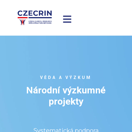
VĚDA A VÝZKUM
Národní výzkumné
projekty
Systematická podpora