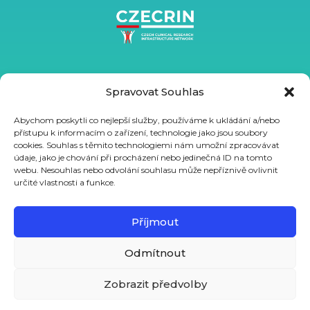
Spravovat Souhlas
Abychom poskytli co nejlepší služby, používáme k ukládání a/nebo
přístupu k informacím o zařízení, technologie jako jsou soubory
cookies. Souhlas s těmito technologiemi nám umožní zpracovávat
údaje, jako je chování při procházení nebo jedinečná ID na tomto
webu. Nesouhlas nebo odvolání souhlasu může nepříznivě ovlivnit
určité vlastnosti a funkce.
Podpořeno ze státního rozpočtu prostřednictvím MŠMT
projektem VVI CZECRIN (LM2023049) a z Evropského sociálního
Příjmout
fondu a Evropského fondu regionálního rozvoje projektem
Odmítnout
CZECRIN_PRO PACIENTY – zavádění inovativních moderních
terapií, reg. číslo CZ.02.1.01/0.0/0.0/16_013/0001826.
Zobrazit předvolby