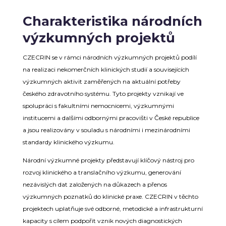
Charakteristika národních
výzkumných projektů
CZECRIN se v rámci národních výzkumných projektů podílí
na realizaci nekomerčních klinických studií a souvisejících
výzkumných aktivit zaměřených na aktuální potřeby
českého zdravotního systému. Tyto projekty vznikají ve
spolupráci s fakultními nemocnicemi, výzkumnými
institucemi a dalšími odbornými pracovišti v České republice
a jsou realizovány v souladu s národními i mezinárodními
standardy klinického výzkumu.
Národní výzkumné projekty představují klíčový nástroj pro
rozvoj klinického a translačního výzkumu, generování
nezávislých dat založených na důkazech a přenos
výzkumných poznatků do klinické praxe. CZECRIN v těchto
projektech uplatňuje své odborné, metodické a infrastrukturní
kapacity s cílem podpořit vznik nových diagnostických