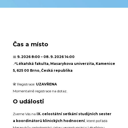
Čas a místo
📅
9. 2026 8:00 – 08. 9. 2026 14:00
📍
Lékařská fakulta, Masarykova univerzita, Kamenice
5, 625 00 Brno, Česká republika
📇 Registrace:
UZAVŘENA
Momentalně registrace na dotaz.
O události
Zveme Vás na
IX. celostátní setkání studijních sester
a koordinátorů klinických hodnocení
, které pořádá
Masarykův onkologický ústav ve spolupráci s Lékařskou