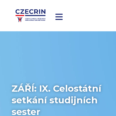
ZÁŘÍ: IX. Celostátní
setkání studijních
sester