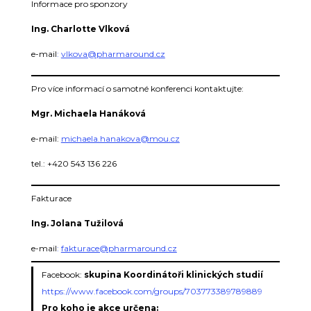
Informace pro sponzory
Ing. Charlotte Vlková
e-mail
:
vlkova@pharmaround.cz
Pro více informací o samotné konferenci kontaktujte:
Mgr. Michaela Hanáková
e-mail:
michaela.hanakova@mou.cz
tel.: +420 543 136 226
Fakturace
Ing. Jolana Tužilová
e-mail
:
fakturace@pharmaround.cz
Facebook:
skupina Koordinátoři klinických studií
https://www.facebook.com/groups/703773389789889
Pro koho je akce určena: