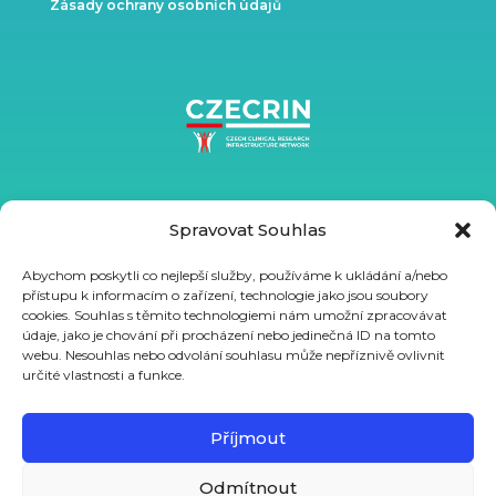
Zásady ochrany osobních údajů
Spravovat Souhlas
Abychom poskytli co nejlepší služby, používáme k ukládání a/nebo
přístupu k informacím o zařízení, technologie jako jsou soubory
cookies. Souhlas s těmito technologiemi nám umožní zpracovávat
údaje, jako je chování při procházení nebo jedinečná ID na tomto
webu. Nesouhlas nebo odvolání souhlasu může nepříznivě ovlivnit
určité vlastnosti a funkce.
Podpořeno ze státního rozpočtu prostřednictvím MŠMT
projektem VVI CZECRIN (LM2023049) a z Evropského sociálního
Příjmout
fondu a Evropského fondu regionálního rozvoje projektem
Odmítnout
CZECRIN_PRO PACIENTY – zavádění inovativních moderních