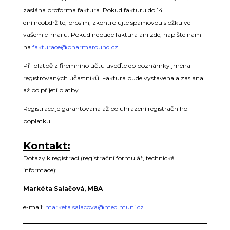
zaslána proforma faktura. Pokud fakturu do 14
dní neobdržíte, prosím, zkontrolujte spamovou složku ve
vašem e-mailu. Pokud nebude faktura ani zde, napište nám
na
fakturace@pharmaround.cz
.
Při platbě z firemního účtu uveďte do poznámky jména
registrovaných účastníků. Faktura bude vystavena a zaslána
až po přijetí platby.
Registrace je garantována až po uhrazení registračního
poplatku.
Kontakt:
Dotazy k registraci (registrační formulář, technické
informace):
Markéta Salačová, MBA
e-mail
:
marketa.salacova@med.muni.cz