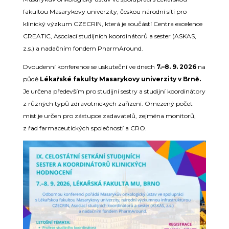
fakultou Masarykovy univerzity, českou národní sítí pro
klinický výzkum CZECRIN, která je součástí Centra excelence
CREATIC, Asociací studijních koordinátorů a sester (ASKAS,
z.s.) a nadačním fondem PharmAround.
Dvoudenní konference se uskuteční ve dnech
7.–8. 9. 2026
na
půdě
Lékařské fakulty Masarykovy univerzity v Brně.
Je určena především pro studijní sestry a studijní koordinátory
z různých typů zdravotnických zařízení. Omezený počet
míst je určen pro zástupce zadavatelů, zejména monitorů,
z řad farmaceutických společností a CRO.