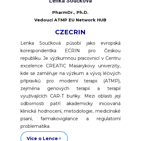
Lenka Součková
PharmDr., Ph.D.
Vedoucí
ATMP EU Network HUB
CZECRIN
Lenka Součková působí jako evropská
korespondentka ECRIN pro Českou
republiku. Je výzkumnou pracovnicí v Centru
excelence CREATIC Masarykovy univerzity,
kde se zaměřuje na výzkum a vývoj léčivých
přípravků pro moderní terapii (ATMP),
zejména genových terapií a terapií
využívajících CAR-T buňky. Mezi oblasti její
odbornosti patří akademicky iniciovaná
klinická hodnocení, metodologie, medicínské
psaní, farmakovigilance a regulatorní
problematika.
Více o Lence