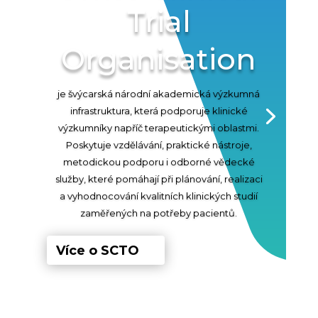
Trial
Organisation
je švýcarská národní akademická výzkumná
infrastruktura, která podporuje klinické
výzkumníky napříč terapeutickými oblastmi.
Poskytuje vzdělávání, praktické nástroje,
metodickou podporu i odborné vědecké
služby, které pomáhají při plánování, realizaci
a vyhodnocování kvalitních klinických studií
zaměřených na potřeby pacientů.
Více o SCTO