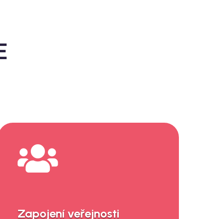
E

Zapojení veřejnosti