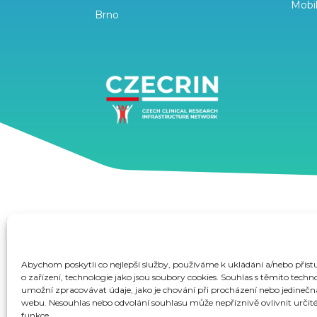
Mobi
Brno
Podpořeno ze státního rozpočtu prostřednictvím MŠMT 
PACIENTY – zavádění inovativních moderních terapií, reg. č
Abychom poskytli co nejlepší služby, používáme k ukládání a/nebo přís
o zařízení, technologie jako jsou soubory cookies. Souhlas s těmito tec
umožní zpracovávat údaje, jako je chování při procházení nebo jedineč
webu. Nesouhlas nebo odvolání souhlasu může nepříznivě ovlivnit určité 
funkce.