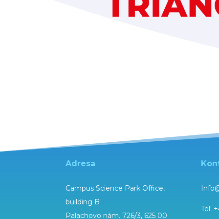
Adresa
Kon
Campus Science Park Office,
Info
building B
Tel:
+
Palachovo nám. 726/3, 625 00