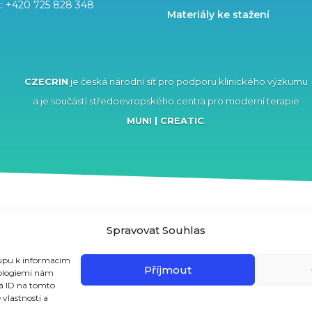
l:
+420 725 828 348
Materiály ke stažení
CZECRIN
je česká národní síť pro podporu klinického výzkumu
a je součástí středoevropského centra pro moderní terapie
MUNI | CREATIC
.
projektem VVI CZECRIN (LM2023049) a z Evropského sociálního fondu a Evrops
Spravovat Souhlas
íslo CZ.02.1.01/0.0/0.0/16_013/0001826.
tupu k informacím
Příjmout
hnologiemi nám
ná ID na tomto
vlastnosti a