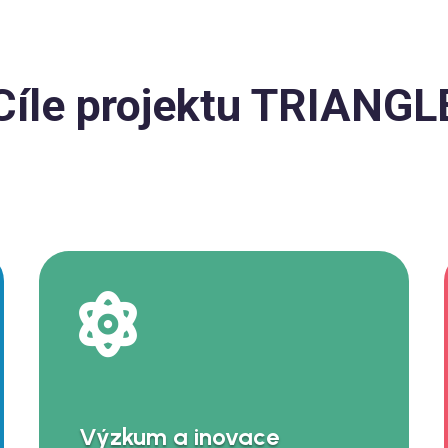
Cíle projektu TRIANGL

Výzkum a inovace