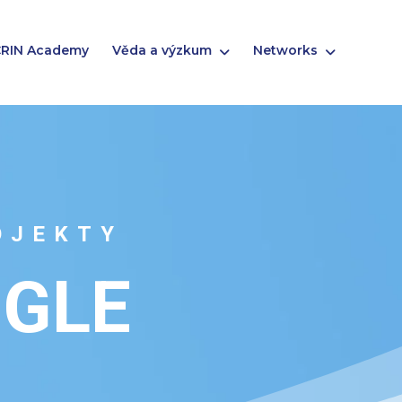
RIN Academy
Věda a výzkum
Networks
OJEKTY
NGLE