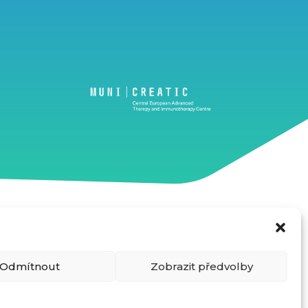
kého fondu regionálního rozvoje projektem CZECRIN_PRO
Odmítnout
Zobrazit předvolby