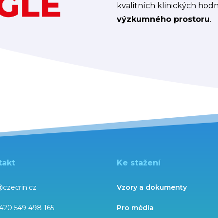
kvalitních klinických hodn
výzkumného prostoru
.
takt
Ke stažení
@czecrin.cz
Vzory a dokumenty
420 549 498 165
Pro média