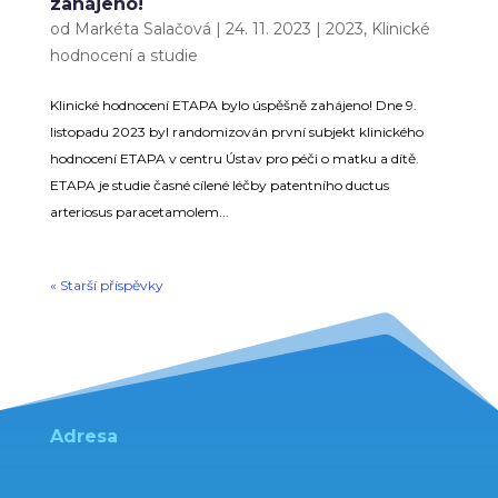
zahájeno!
od
Markéta Salačová
|
24. 11. 2023
|
2023
,
Klinické
hodnocení a studie
Klinické hodnocení ETAPA bylo úspěšně zahájeno! Dne 9.
listopadu 2023 byl randomizován první subjekt klinického
hodnocení ETAPA v centru Ústav pro péči o matku a dítě.
ETAPA je studie časné cílené léčby patentního ductus
arteriosus paracetamolem...
« Starší příspěvky
Adresa