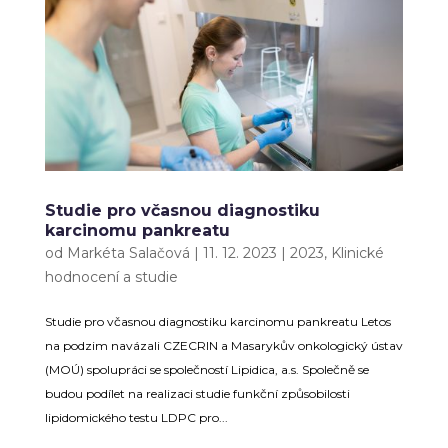
Studie pro včasnou diagnostiku
karcinomu pankreatu
od
Markéta Salačová
|
11. 12. 2023
|
2023
,
Klinické
hodnocení a studie
Studie pro včasnou diagnostiku karcinomu pankreatu Letos
na podzim navázali CZECRIN a Masarykův onkologický ústav
(MOÚ) spolupráci se společností Lipidica, a.s. Společně se
budou podílet na realizaci studie funkční způsobilosti
lipidomického testu LDPC pro...