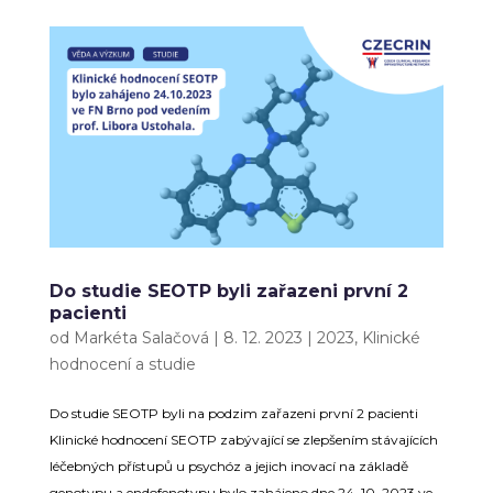
Do studie SEOTP byli zařazeni první 2
pacienti
od
Markéta Salačová
|
8. 12. 2023
|
2023
,
Klinické
hodnocení a studie
Do studie SEOTP byli na podzim zařazeni první 2 pacienti
Klinické hodnocení SEOTP zabývající se zlepšením stávajících
léčebných přístupů u psychóz a jejich inovací na základě
genotypu a endofenotypu bylo zahájeno dne 24. 10. 2023 ve