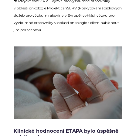
📢 Projekt canSERV – Výzva pro výzkumné pracovníky
v oblasti onkologie Projekt canSERV (Poskytování špičkových
služeb pro výzkum rakoviny v Evropě) vyhlásil výzvu pro
výzkumné pracovníky v oblasti onkologie s cílem nabídnout
jim poradenství...
Klinické hodnocení ETAPA bylo úspěšně