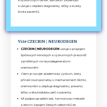
a výzkumných center, sdílí data i zkušenosti
a usiluje o zlepšení diagnostiky, léčby a kvality
života pacientů.
Vize CZECRIN |
NEURODEGEN
CZECRIN | NEURODEGEN
usiluje o propojení
špičkových klinických a výzkumných pracovišť
zaměřených na neurodegenerativní
onemocnění.
Cílem je rozvíjet akademický výzkum, který
přináší nové poznatky o mechanismech těchto
onemocnění a zlepšuje diagnostiku, prevenci,
léčbu a dlouhodobou péči o pacienty.
Síť podporuje sdílení dat, harmonizaci metodik
a aktivní zapojení českých odborníků do