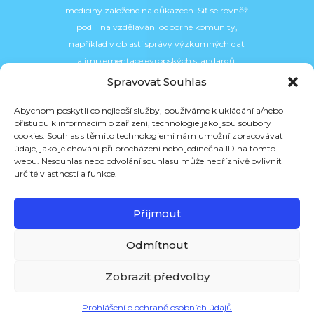
medicíny založené na důkazech. Síť se rovněž
podílí na vzdělávání odborné komunity,
například v oblasti správy výzkumných dat
a implementace evropských standardů.
Spravovat Souhlas
Abychom poskytli co nejlepší služby, používáme k ukládání a/nebo
přístupu k informacím o zařízení, technologie jako jsou soubory
cookies. Souhlas s těmito technologiemi nám umožní zpracovávat
údaje, jako je chování při procházení nebo jedinečná ID na tomto
webu. Nesouhlas nebo odvolání souhlasu může nepříznivě ovlivnit
určité vlastnosti a funkce.
Příjmout
Odmítnout
Zobrazit předvolby
Prohlášení o ochraně osobních údajů