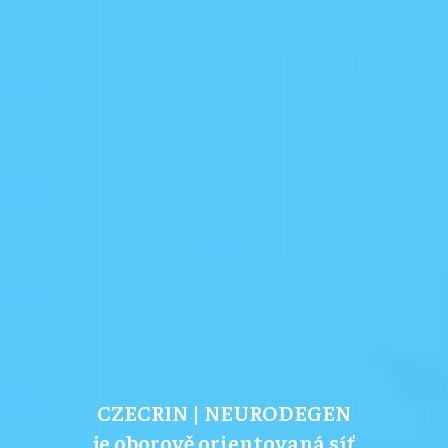
CZECRIN | NEURODEGEN
je oborově orientovaná síť