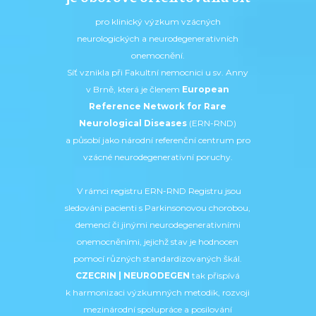
pro klinický výzkum vzácných
neurologických a neurodegenerativních
onemocnění.
Síť vznikla při Fakultní nemocnici u sv. Anny
v Brně, která je členem
European
Reference Network for Rare
Neurological Diseases
(ERN-RND)
a působí jako národní referenční centrum pro
vzácné neurodegenerativní poruchy.
V rámci registru ERN-RND Registru jsou
sledováni pacienti s Parkinsonovou chorobou,
demencí či jinými neurodegenerativními
onemocněními, jejichž stav je hodnocen
pomocí různých standardizovaných škál.
CZECRIN | NEURODEGEN
tak přispívá
k harmonizaci výzkumných metodik, rozvoji
mezinárodní spolupráce a posilování