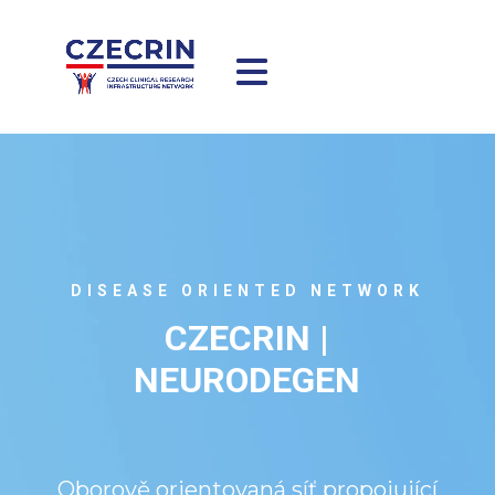
DISEASE ORIENTED NETWORK
CZECRIN |
NEURODEGEN
Oborově orientovaná síť propojující