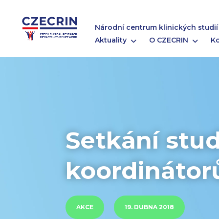
Národní centrum klinických studií
Aktuality
O CZECRIN
K
Setkání stud
koordinátor
AKCE
19. DUBNA 2018