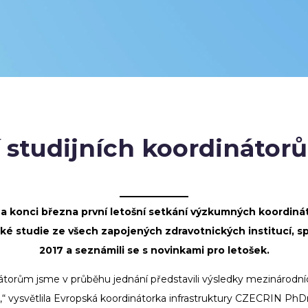
 studijních koordinátorů
a konci března první letošní setkání výzkumných koordinát
ické studie ze všech zapojených zdravotnických institucí, s
2017 a seznámili se s novinkami pro letošek.
nátorům jsme v průběhu jednání představili
výsledky mezinárodníc
,“ vysvětlila Evropská koordinátorka infrastruktury CZECRIN
PhDr