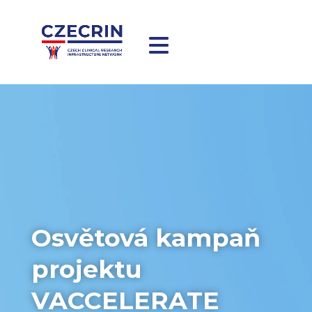
Osvětová kampaň
projektu
VACCELERATE