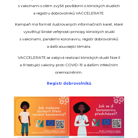
s vakcínami s cílem zvýšit povědomí o klinických studiích
a registru dobrovolníků VACCELERATE.
Kampaň má formát ilustrovaných informačních karet, které
vysvětlují široké veřejnosti principy klinických studií
s vakcínami, pandemii koronaviru, registr dobrovolníků
a další související témata.
VACCELERATE se zabývá realizací klinických studií fáze II
a III testující vakcíny proti COVID-19 a dalším infekčním
onemocněním.
Registr dobrovolníků