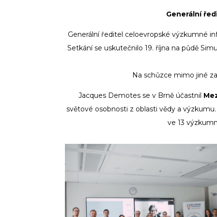
Generální řed
Generální ředitel celoevropské výzkumné in
Setkání se uskutečnilo 19. října na půdě Sim
Na schůzce mimo jiné zazn
Jacques Demotes se v Brně účastnil
Mez
světové osobnosti z oblasti vědy a výzkumu
ve 13 výzkumný