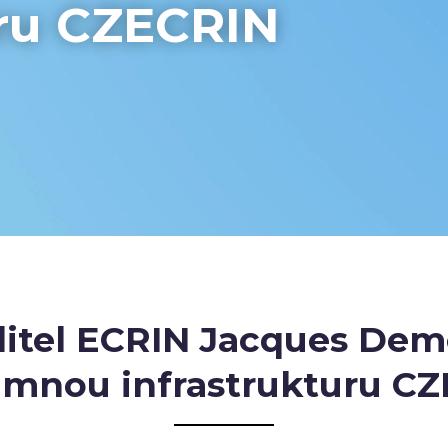
uru CZECRIN
ditel ECRIN Jacques Demo
mnou infrastrukturu C