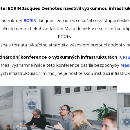
itel ECRIN Jacques Demotes navštívil výzkumnou infrastr
frastruktury
ECRIN
Jacques Demotes se sešel se zástupci české 
ulačního centra Lékařské fakulty MU a do diskuse se na dálku připo
ECRIN.
ěla témata týkající se strategií a výzev pro budoucí období v ho
inárodní konference o výzkumných infrastrukturách
ICRI 
. Mezi významné hráče této konference patřila bezpochyby
Masa
ch infrastrukturách, mimo jiné je hostitelskou institucí infrastr