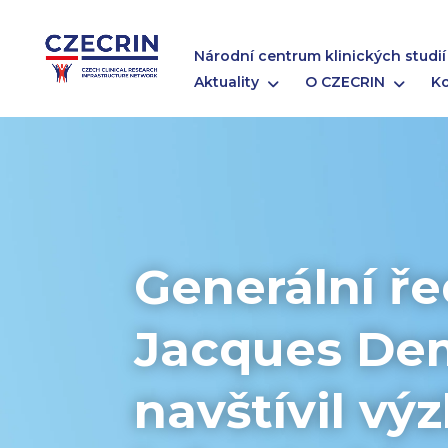
Národní centrum klinických studií
Aktuality
O CZECRIN
K
Generální ře
Jacques De
navštívil v