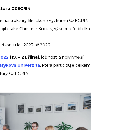
ukturu CZECRIN
infrastruktury klinického výzkumu CZECRIN.
jila také Christine Kubiak, výkonná ředitelka
rizontu let 2023 až 2026.
2022
(19. – 21. října)
, jež hostila nejvlivnější
rykova Univerzita
, která participuje celkem
uktury CZECRIN.