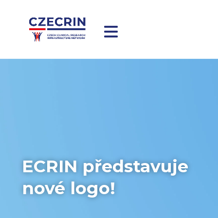
ECRIN představuje
nové logo!