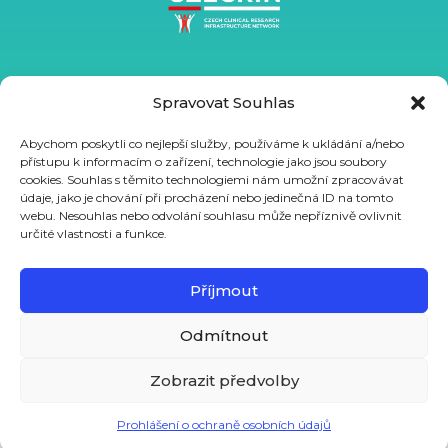
Spravovat Souhlas
Abychom poskytli co nejlepší služby, používáme k ukládání a/nebo
přístupu k informacím o zařízení, technologie jako jsou soubory
cookies. Souhlas s těmito technologiemi nám umožní zpracovávat
údaje, jako je chování při procházení nebo jedinečná ID na tomto
webu. Nesouhlas nebo odvolání souhlasu může nepříznivě ovlivnit
určité vlastnosti a funkce.
Podpořeno ze státního rozpočtu prostřednictvím MŠMT
projektem VVI CZECRIN (LM2023049) a z Evropského sociálního
Příjmout
fondu a Evropského fondu regionálního rozvoje projektem
Odmítnout
CZECRIN_PRO PACIENTY – zavádění inovativních moderních
terapií, reg. číslo CZ.02.1.01/0.0/0.0/16_013/0001826.
Zobrazit předvolby
Prohlášení o ochraně osobních údajů