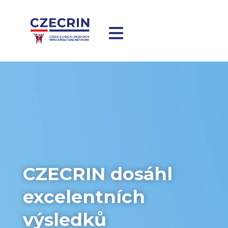
CZECRIN dosáhl
excelentních
výsledků