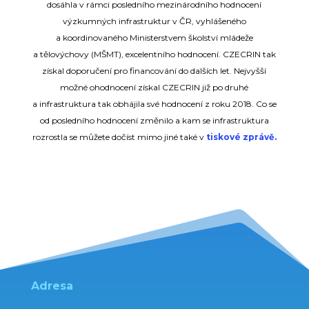
dosáhla v rámci posledního mezinárodního hodnocení
výzkumných infrastruktur v ČR, vyhlášeného
a koordinovaného Ministerstvem školství mládeže
a tělovýchovy (MŠMT), excelentního hodnocení. CZECRIN tak
získal doporučení pro financování do dalších let. Nejvyšší
možné ohodnocení získal CZECRIN již po druhé
a infrastruktura tak obhájila své hodnocení z roku 2018. Co se
od posledního hodnocení změnilo a kam se infrastruktura
rozrostla se můžete dočíst mimo jiné také v
tiskové zprávě.
Adresa