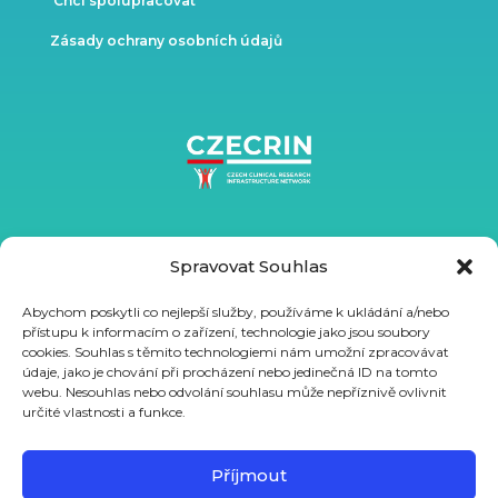
Chci spolupracovat
Zásady ochrany osobních údajů
Spravovat Souhlas
Abychom poskytli co nejlepší služby, používáme k ukládání a/nebo
přístupu k informacím o zařízení, technologie jako jsou soubory
cookies. Souhlas s těmito technologiemi nám umožní zpracovávat
údaje, jako je chování při procházení nebo jedinečná ID na tomto
webu. Nesouhlas nebo odvolání souhlasu může nepříznivě ovlivnit
určité vlastnosti a funkce.
Podpořeno ze státního rozpočtu prostřednictvím MŠMT
projektem VVI CZECRIN (LM2023049) a z Evropského sociálního
Příjmout