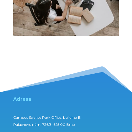
Adresa
Campus Science Park Office, building B
Palachovo nám. 726/3, 625 00 Brno