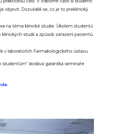
praktickou část. V odborné části si studenti
e objevit. Dozvěděli se, co je to preklinický
á hra na téma klinické studie. Úkolem studentů
 klinických studií a způsob zařazení pacientů
ek v laboratořích Farmakologického ústavu.
ým studentům“ dodává garantka semináře
zde.