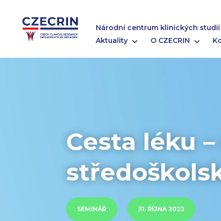
Národní centrum klinických studií
Aktuality
O CZECRIN
K
Cesta léku –
středoškols
SEMINÁŘ
31. ŘÍJNA 2022