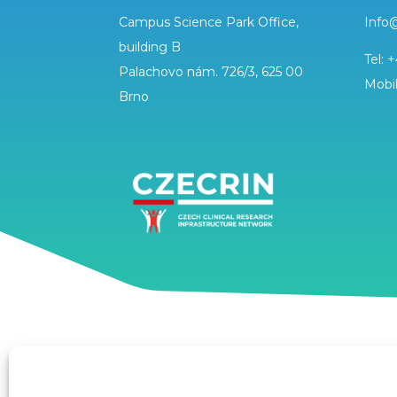
Campus Science Park Office,
Info
building B
Tel:
+
Palachovo nám. 726/3, 625 00
Mobi
Brno
Podpořeno ze státního rozpočtu prostřednictvím MŠMT 
PACIENTY – zavádění inovativních moderních terapií, reg. č