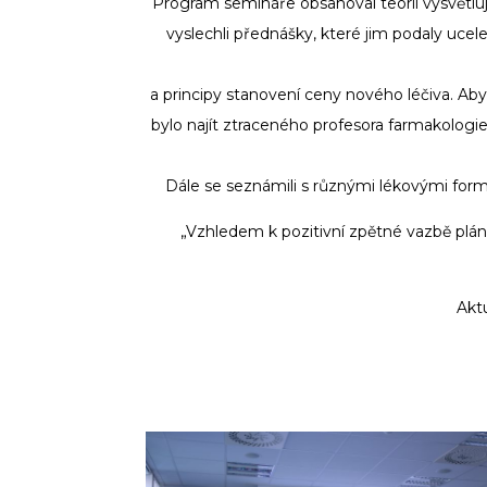
Program semináře obsahoval teorii vysvětlují
vyslechli přednášky, které jim podaly ucelen
a principy stanovení ceny nového léčiva. Aby 
bylo najít ztraceného profesora farmakologie
Dále se seznámili s různými lékovými form
„Vzhledem k pozitivní zpětné vazbě pl
Akt