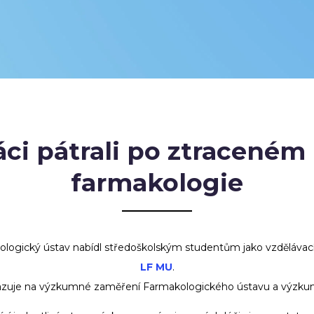
ci pátrali po ztraceném
farmakologie
kologický ústav nabídl středoškolským studentům jako vzdělávac
LF MU
.
zuje na výzkumné zaměření Farmakologického ústavu a výzkum