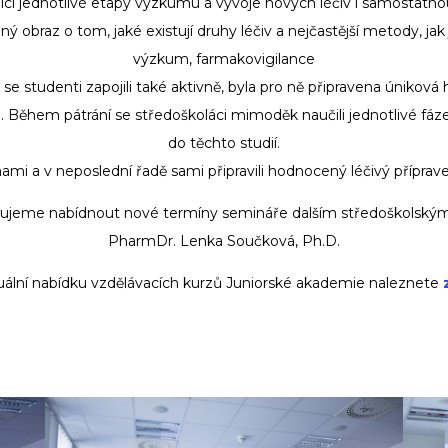
cí jednotlivé etapy výzkumu a vývoje nových léčiv i samostatnou 
ý obraz o tom, jaké existují druhy léčiv a nejčastější metody, jak j
výzkum, farmakovigilance
se studenti zapojili také aktivně, byla pro ně připravena únikov
. Během pátrání se středoškoláci mimoděk naučili jednotlivé fáze
do těchto studií.
ami a v neposlední řadě sami připravili hodnocený léčivý příprav
ánujeme nabídnout nové termíny semináře dalším středoškolsk
PharmDr. Lenka Součková, Ph.D.
uální nabídku vzdělávacích kurzů Juniorské akademie naleznete