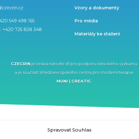
@czecrin.cz
Vzory a dokumenty
420 549 498 165
Pro média
l:
+420 725 828 348
Materiály ke stažení
CZECRIN
je česká národní síť pro podporu klinického výzkumu
a je součástí středoevropského centra pro moderní terapie
MUNI | CREATIC
.
projektem VVI CZECRIN (LM2023049) a z Evropského sociálního fondu a Evrops
Spravovat Souhlas
íslo CZ.02.1.01/0.0/0.0/16_013/0001826.