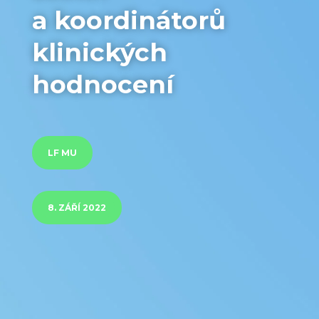
a koordinátorů
klinických
hodnocení
LF MU
8. ZÁŘÍ 2022