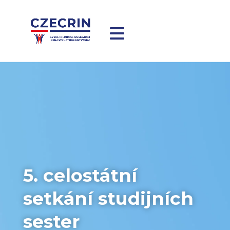
5. celostátní
setkání studijních
sester