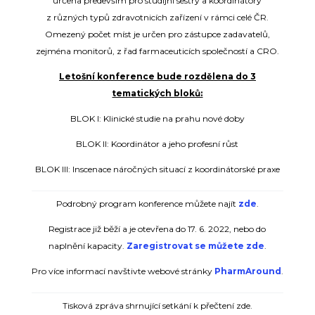
určena především pro studijní sestry a koordinátory
z různých typů zdravotnicích zařízení v rámci celé ČR.
Omezený počet míst je určen pro zástupce zadavatelů,
zejména monitorů, z řad farmaceuticích společností a CRO.
Letošní konference bude rozdělena do 3
tematických bloků:
BLOK I: Klinické studie na prahu nové doby
BLOK II: Koordinátor a jeho profesní růst
BLOK III: Inscenace náročných situací z koordinátorské praxe
Podrobný program konference můžete najít
zde
.
Registrace již běží a je otevřena do 17. 6. 2022, nebo do
naplnění kapacity.
Zaregistrovat se můžete zde
.
Pro více informací navštivte webové stránky
PharmAround
.
Tisková zpráva shrnující setkání k přečtení zde.