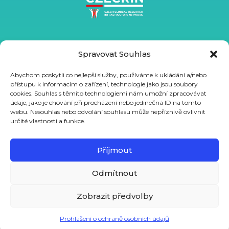
Spravovat Souhlas
Abychom poskytli co nejlepší služby, používáme k ukládání a/nebo
přístupu k informacím o zařízení, technologie jako jsou soubory
cookies. Souhlas s těmito technologiemi nám umožní zpracovávat
údaje, jako je chování při procházení nebo jedinečná ID na tomto
webu. Nesouhlas nebo odvolání souhlasu může nepříznivě ovlivnit
určité vlastnosti a funkce.
Podpořeno ze státního rozpočtu prostřednictvím MŠMT
projektem VVI CZECRIN (LM2023049) a z Evropského sociálního
Příjmout
fondu a Evropského fondu regionálního rozvoje projektem
Odmítnout
CZECRIN_PRO PACIENTY – zavádění inovativních moderních
terapií, reg. číslo CZ.02.1.01/0.0/0.0/16_013/0001826.
Zobrazit předvolby
Prohlášení o ochraně osobních údajů