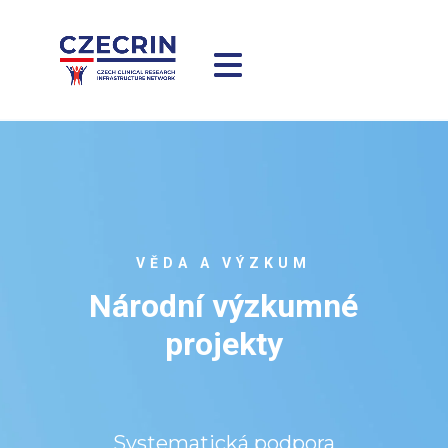
VĚDA A VÝZKUM
Národní výzkumné
projekty
Systematická podpora