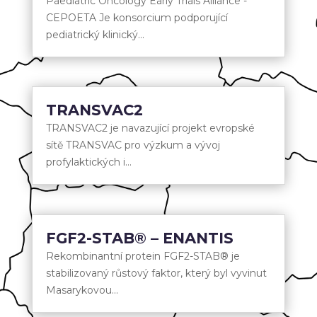
Paediatric Oncology Early Trials Alliance -
CEPOETA Je konsorcium podporující
pediatrický klinický...
TRANSVAC2
TRANSVAC2 je navazující projekt evropské
sítě TRANSVAC pro výzkum a vývoj
profylaktických i...
FGF2-STAB® – ENANTIS
Rekombinantní protein FGF2-STAB® je
stabilizovaný růstový faktor, který byl vyvinut
Masarykovou...