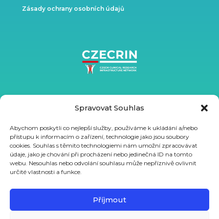
Zásady ochrany osobních údajů
Spravovat Souhlas
Abychom poskytli co nejlepší služby, používáme k ukládání a/nebo
přístupu k informacím o zařízení, technologie jako jsou soubory
cookies. Souhlas s těmito technologiemi nám umožní zpracovávat
údaje, jako je chování při procházení nebo jedinečná ID na tomto
webu. Nesouhlas nebo odvolání souhlasu může nepříznivě ovlivnit
určité vlastnosti a funkce.
Podpořeno ze státního rozpočtu prostřednictvím MŠMT
projektem VVI CZECRIN (LM2023049) a z Evropského sociálního
Příjmout
fondu a Evropského fondu regionálního rozvoje projektem