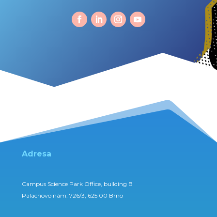
Adresa
Campus Science Park Office, building B
Palachovo nám. 726/3, 625 00 Brno