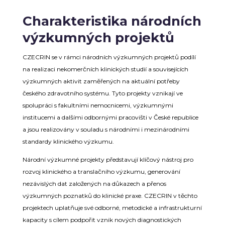
Charakteristika národních
výzkumných projektů
CZECRIN se v rámci národních výzkumných projektů podílí
na realizaci nekomerčních klinických studií a souvisejících
výzkumných aktivit zaměřených na aktuální potřeby
českého zdravotního systému. Tyto projekty vznikají ve
spolupráci s fakultními nemocnicemi, výzkumnými
institucemi a dalšími odbornými pracovišti v České republice
a jsou realizovány v souladu s národními i mezinárodními
standardy klinického výzkumu.
Národní výzkumné projekty představují klíčový nástroj pro
rozvoj klinického a translačního výzkumu, generování
nezávislých dat založených na důkazech a přenos
výzkumných poznatků do klinické praxe. CZECRIN v těchto
projektech uplatňuje své odborné, metodické a infrastrukturní
kapacity s cílem podpořit vznik nových diagnostických