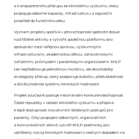
a transparentního přístupu ke klinickému výzkumu, který
propojuje odborné kapacity, infrastrukturu a regulační
prostředí do funkčního celku.
Význam projektu spočívá v jeho schopnosti sjednotit dosud
roztříštěné aktivity a vytvořit společnou platformu pro
spolupráci mezi veřejnou správou, výzkumnými
infrastrukturami, akademickou sférou, zdravotnickými
zařízeními, průmyslem i pacientskými organizacemi. KHLP
tak nepředstavuje jednotlivou iniciativu, ale dlouhodobý
strategický přístup, který podporuje stabilitu, předvídatelnost
a důvěryhodnost systému klinických hodnocení.
Projekt současně posiluje mezinárodní konkurenceschopnost
České republiky v oblasti klinického výzkumu a přispívá
k lepší dostupnosti inovativních léčebných postupů pro
pacienty. Díky propojení odborných, organizačních
a komunikačních aktivit vytváří KHLP podmínky pro
udržitelný rozvoj klinických hodnocení s reálným dopadem na